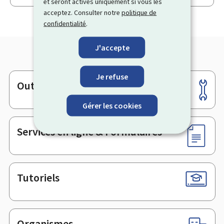
et seront activés uniquement si vous les
acceptez. Consulter notre
politique de
confidentialité
.
J'accepte
Je refuse
Outils
Pied
de
Gérer les cookies
page
Services en ligne & Formulaires
Tutoriels
Organismes