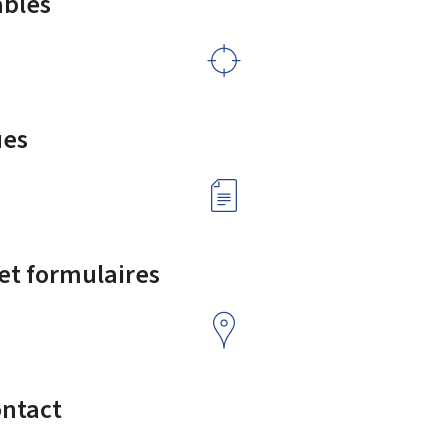
ables
ues
 et formulaires
ontact