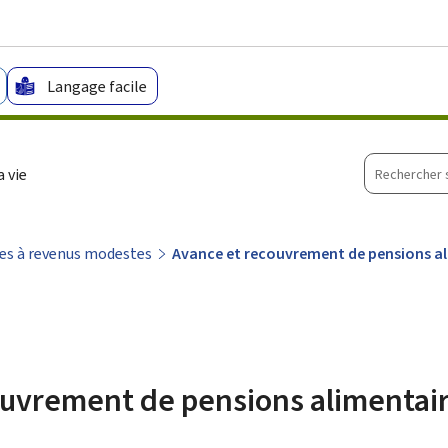
Aller au menu principal
Aller au contenu
Langage facile
Recherche
 vie
sur
le
site
s à revenus modestes
Avance et recouvrement de pensions a
ouvrement de pensions alimentai