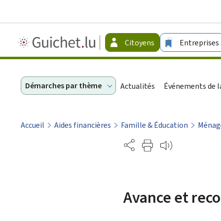
Guichet.lu
Citoyens
Entreprises
-
Citoyens
Démarches par thème
Actualités
Événements de la
Accueil
Aides financières
Famille & Éducation
Ménage
Partage
Avance et rec