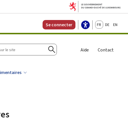
Français
Deutsch
English
Se connecter
r
Aide
Contact
Rechercher
limentaires
res