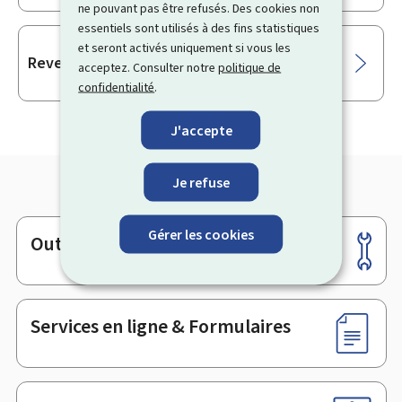
ne pouvant pas être refusés. Des cookies non
essentiels sont utilisés à des fins statistiques
et seront activés uniquement si vous les
Revenu d’inclusion sociale (REVIS)
acceptez. Consulter notre
politique de
confidentialité
.
J'accepte
Je refuse
Gérer les cookies
Outils
Pied
de
page
Services en ligne & Formulaires