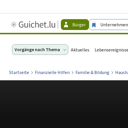
Guichet.lu
Bürger
Unternehmen
-
Bürger
Vorgänge nach Thema
Aktuelles
Lebensereigniss
Startseite
Finanzielle Hilfen
Familie & Bildung
Haush