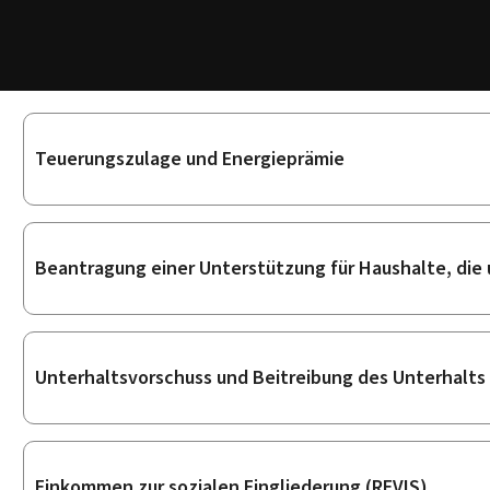
Unterrubriken
Teuerungszulage und Energieprämie
Beantragung einer Unterstützung für Haushalte, die 
Unterhaltsvorschuss und Beitreibung des Unterhalts
Einkommen zur sozialen Eingliederung (REVIS)