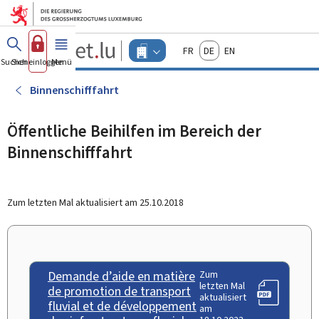
Zum Hauptmenü
Zum Inhalt
Guichet.lu
Français
Deutsch
English
Changer
Suchen
Sich einloggen
Menü
Haupt-
-
d'espace
Unternehmen
-
Binnenschifffahrt
Menu
unternehmen
actif
Öffentliche Beihilfen im Bereich der
Binnenschifffahrt
Zum letzten Mal aktualisiert am
25.10.2018
Demande d’aide en matière
Zum
letzten Mal
de promotion de transport
aktualisiert
fluvial et de développement
am