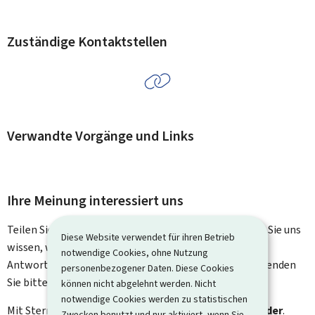
Zuständige Kontaktstellen
Verwandte Vorgänge und Links
Ihre Meinung interessiert uns
Teilen Sie uns Ihre Meinung zu dieser Seite mit. Lassen Sie uns
Diese Website verwendet für ihren Betrieb
wissen, was wir verbessern können. Sie erhalten keine
notwendige Cookies, ohne Nutzung
Antwort auf Ihr Feedback. Für spezifische Fragen verwenden
personenbezogener Daten. Diese Cookies
Sie bitte das Kontaktformular.
können nicht abgelehnt werden. Nicht
notwendige Cookies werden zu statistischen
Mit Stern gekennzeichnete Felder (
*
) sind
Pflichtfelder
.
Zwecken benutzt und nur aktiviert, wenn Sie