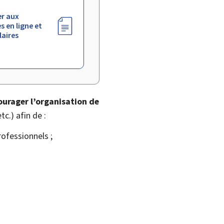
r aux
s en ligne et
aires
ourager l’organisation de
c.) afin de :
ofessionnels ;