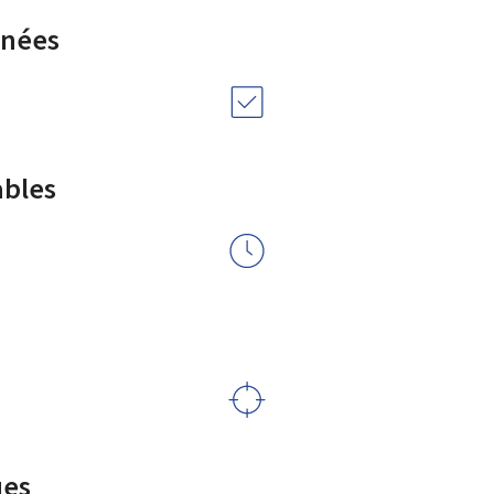
rnées
ables
ues