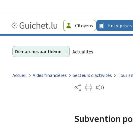
Guichet.lu
Citoyens
Entreprises
-
Entreprises
Démarches par thème
Actualités
Accueil
Aides financières
Secteurs d’activités
Touris
Partage
Subvention po