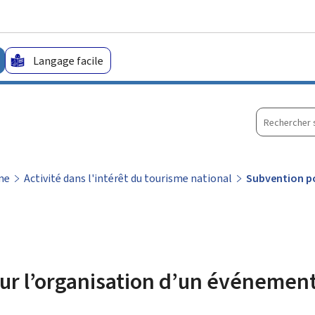
Aller au menu principal
Aller au contenu
Langage facile
Recherche
sur
le
site
me
Activité dans l'intérêt du tourisme national
Subvention po
ur l’organisation d’un événement