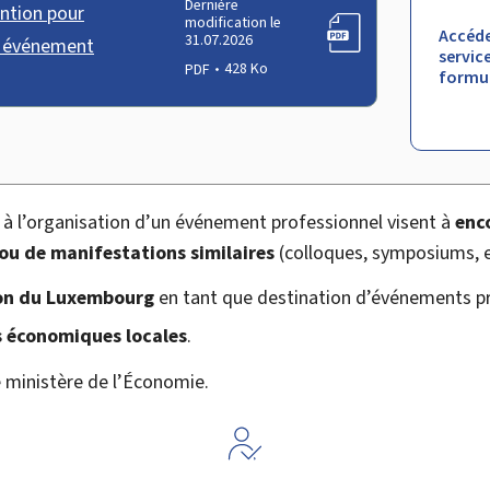
Dernière
ntion pour
modification le
Accéde
31.07.2026
n événement
service
PDF
428 Ko
formul
 à l’organisation d’un événement professionnel visent à
enc
ou de manifestations similaires
(colloques, symposiums, et
on du Luxembourg
en tant que destination d’événements pr
 économiques locales
.
e
ministère de l’Économie
.