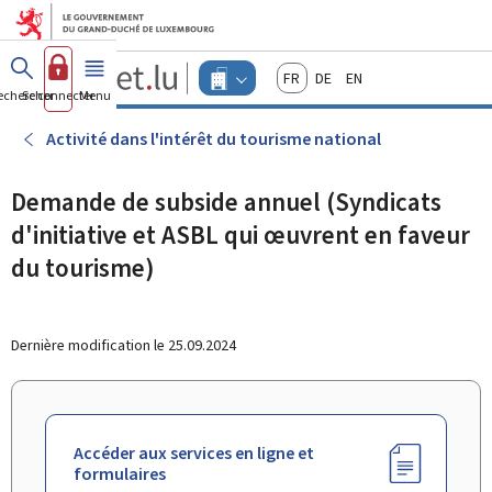
Aller au menu principal
Aller au contenu
Guichet.lu
Français
Deutsch
English
Changer
echercher
Se connecter
Menu
principal
-
d'espace
Entreprises
-
Activité dans l'intérêt du tourisme national
Menu
entreprises
actif
Demande de subside annuel (Syndicats
d'initiative et ASBL qui œuvrent en faveur
du tourisme)
Dernière modification le
25.09.2024
Accéder aux services en ligne et
formulaires