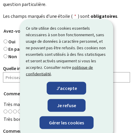
question particulière.
Les champs marqués d’une étoile (
*
) sont
obligatoires
.
Ce site utilise des cookies essentiels
Avez-vous trouvé ce que vous cherchiez ?
*
nécessaires à son bon fonctionnement, sans
usage de données à caractère personnel, et
Oui
ne pouvant pas être refusés. Des cookies non
En partie
essentiels sont utilisés à des fins statistiques
Non
et seront activés uniquement si vous les
acceptez. Consulter notre
politique de
Quelle information cherchiez-vous ?
confidentialité
.
J'accepte
Comment évaluez-vous cette page ?
*
Très mauvaise
Je refuse
Très bonne
Gérer les cookies
Comment pouvons-nous l'améliorer ?