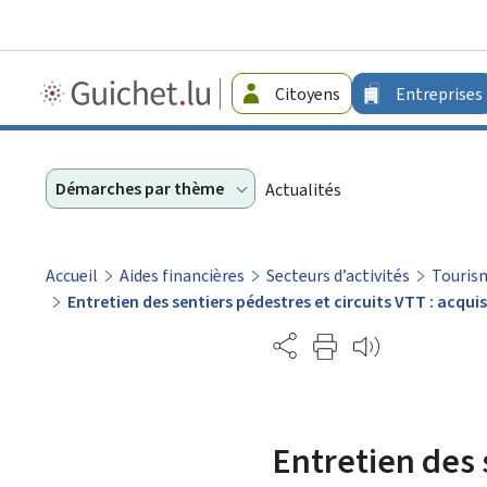
Guichet.lu
Citoyens
Entreprises
-
Entreprises
Démarches par thème
Actualités
Accueil
Aides financières
Secteurs d’activités
Touris
Entretien des sentiers pédestres et circuits VTT : acqu
Partage
Entretien des s