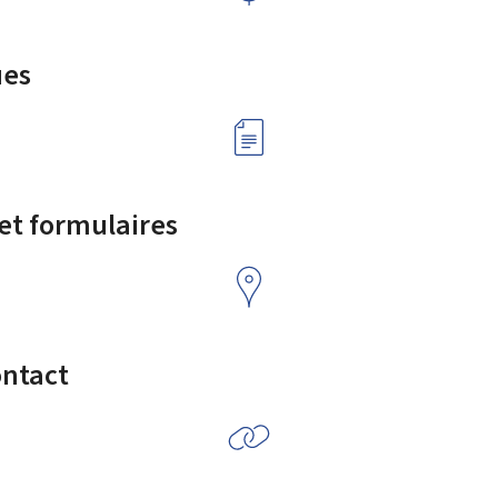
ues
 et formulaires
ontact