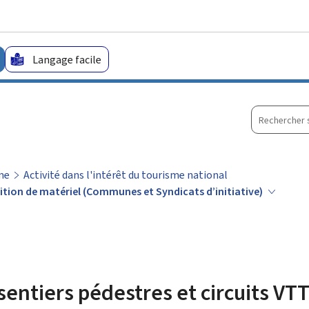
Aller au menu principal
Aller au contenu
Langage facile
Recherche
sur
le
site
me
Activité dans l'intérêt du tourisme national
isition de matériel (Communes et Syndicats d’initiative)
entiers pédestres et circuits VTT 