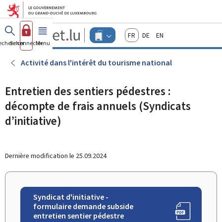
Aller au menu principal
Aller au contenu
Guichet.lu
Français
Deutsch
English
Changer
echercher
Se connecter
Menu
principal
-
d'espace
Entreprises
-
Activité dans l'intérêt du tourisme national
Menu
entreprises
actif
Entretien des sentiers pédestres :
décompte de frais annuels (Syndicats
d’initiative)
Dernière modification le
25.09.2024
Syndicat d'initiative -
formulaire demande subside
entretien sentier pédestre