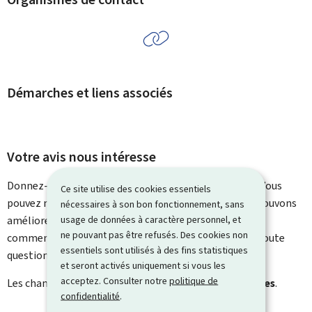
Démarches et liens associés
Votre avis nous intéresse
Donnez-nous votre avis sur le contenu de cette page. Vous
Ce site utilise des cookies essentiels
pouvez nous laisser un commentaire sur ce que nous pouvons
nécessaires à son bon fonctionnement, sans
usage de données à caractère personnel, et
améliorer. Vous ne recevrez pas de réponse à votre
ne pouvant pas être refusés. Des cookies non
commentaire. Utilisez le formulaire de contact pour toute
essentiels sont utilisés à des fins statistiques
question particulière.
et seront activés uniquement si vous les
acceptez. Consulter notre
politique de
Les champs marqués d’une étoile (
*
) sont
obligatoires
.
confidentialité
.