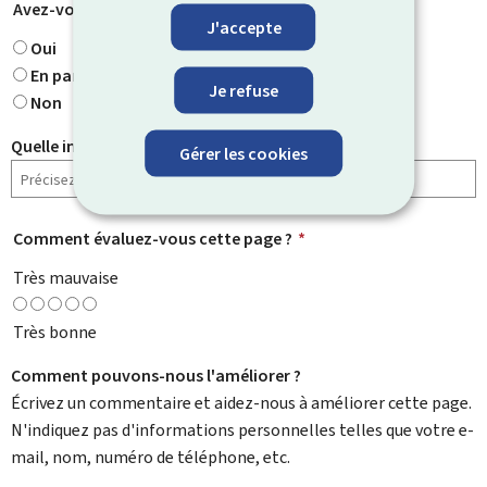
Avez-vous trouvé ce que vous cherchiez ?
*
J'accepte
Oui
En partie
Je refuse
Non
Quelle information cherchiez-vous ?
Gérer les cookies
Comment évaluez-vous cette page ?
*
Très mauvaise
Très bonne
Comment pouvons-nous l'améliorer ?
Écrivez un commentaire et aidez-nous à améliorer cette page.
N'indiquez pas d'informations personnelles telles que votre e-
mail, nom, numéro de téléphone, etc.