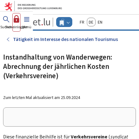
Zum Hauptmenü
Zum Inhalt
Guichet.lu
Français
Deutsch
English
Changer
Suchen
Sich einloggen
Menü
Haupt-
-
d'espace
Unternehmen
-
Tätigkeit im Interesse des nationalen Tourismus
Menu
unternehmen
actif
Instandhaltung von Wanderwegen:
Abrechnung der jährlichen Kosten
(Verkehrsvereine)
Zum letzten Mal aktualisiert am
25.09.2024
Diese finanzielle Beihilfe ist für
Verkehrsvereine
(
syndicat