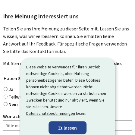
Ihre Meinung interessiert uns
Teilen Sie uns Ihre Meinung zu dieser Seite mit. Lassen Sie uns
wissen, was wir verbessern können. Sie erhalten keine
Antwort auf Ihr Feedback. Für spezifische Fragen verwenden
Sie bitte das Kontaktformular.
Mit Stern gekennzeichnete Felder (
*
) sind
Pflichtfelder
.
Diese Website verwendet für ihren Betrieb
notwendige Cookies, ohne Nutzung
Haben Sie gefunden, wonach Sie gesucht haben?
*
personenbezogener Daten. Diese Cookies
können nicht abgelehnt werden. Nicht
Ja
notwendige Cookies werden zu statistischen
Teilweise
Zwecken benutzt und nur aktiviert, wenn Sie
Nein
sie zulassen. Unsere
Datenschutzbestimmungen
lesen.
Wonach haben Sie gesucht?
Zulassen