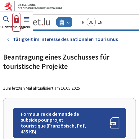
Zum Hauptmenü
Zum Inhalt
Guichet.lu
Français
Deutsch
English
Changer
Suchen
Sich einloggen
Menü
Haupt-
-
d'espace
Unternehmen
-
Tätigkeit im Interesse des nationalen Tourismus
Menu
unternehmen
actif
Beantragung eines Zuschusses für
touristische Projekte
Zum letzten Mal aktualisiert am
16.05.2025
Formulaire de demande de
subside pour projet
touristique (Französisch, Pdf,
435 KB)