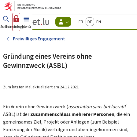
Zum Hauptmenü
Zum Inhalt
Guichet.lu
Français
Deutsch
English
Changer
Suchen
Sich einloggen
Menü
Haupt-
-
d'espace
Bürger
-
Freiwilliges Engagement
Menu
bürger
actif
Gründung eines Vereins ohne
Gewinnzweck (ASBL)
Zum letzten Mal aktualisiert am
24.12.2021
Ein Verein ohne Gewinnzweck (
association sans but lucratif
-
ASBL) ist der
Zusammenschluss mehrerer Personen
, die ein
gemeinsames Ziel, Projekt oder Anliegen (zum Beispiel
Förderung der Musik) verfolgen und übereingekommen sind,