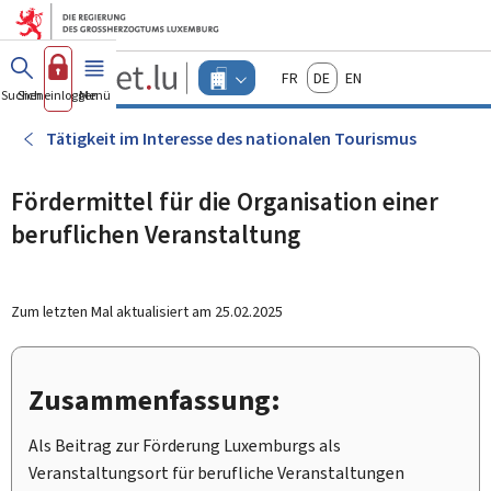
Zum Hauptmenü
Zum Inhalt
Guichet.lu
Français
Deutsch
English
Changer
Suchen
Sich einloggen
Menü
Haupt-
-
d'espace
Unternehmen
-
Tätigkeit im Interesse des nationalen Tourismus
Menu
unternehmen
actif
Fördermittel für die Organisation einer
beruflichen Veranstaltung
Zum letzten Mal aktualisiert am
25.02.2025
Zusammenfassung:
Als Beitrag zur Förderung Luxemburgs als
Veranstaltungsort für berufliche Veranstaltungen