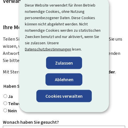
Verwandte Vorgänge und Links
Diese Website verwendet für ihren Betrieb
notwendige Cookies, ohne Nutzung
personenbezogener Daten. Diese Cookies
können nicht abgelehnt werden. Nicht
Ihre Meinung interessiert uns
notwendige Cookies werden zu statistischen
Zwecken benutzt und nur aktiviert, wenn Sie
Teilen Sie uns Ihre Meinung zu dieser Seite mit. Lassen Sie uns
sie zulassen. Unsere
wissen, was wir verbessern können. Sie erhalten keine
Datenschutzbestimmungen
lesen.
Antwort auf Ihr Feedback. Für spezifische Fragen verwenden
Sie bitte das Kontaktformular.
Zulassen
Mit Stern gekennzeichnete Felder (
*
) sind
Pflichtfelder
.
Ablehnen
Haben Sie gefunden, wonach Sie gesucht haben?
*
Cookies verwalten
Ja
Teilweise
Nein
Wonach haben Sie gesucht?