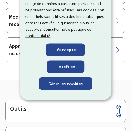
usage de données à caractère personnel, et
ne pouvant pas être refusés. Des cookies non
Modification des statuts d'une ASBL
essentiels sont utilisés à des fins statistiques
et seront activés uniquement si vous les
reconnue d'utilité publique
acceptez. Consulter notre
politique de
confidentialité
.
Approbation de dons et de legs à une ASBL
J'accepte
ou une fondation
Je refuse
Gérer les cookies
Outils
Pied
de
page