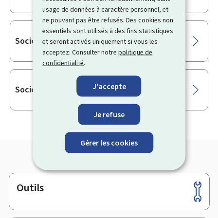
usage de données à caractère personnel, et
ne pouvant pas être refusés. Des cookies non
essentiels sont utilisés à des fins statistiques
Société en nom collectif (SENC)
et seront activés uniquement si vous les
acceptez. Consulter notre
politique de
confidentialité
.
J'accepte
Société à responsabilité limitée (SARL)
Je refuse
Gérer les cookies
Outils
Pied
de
page