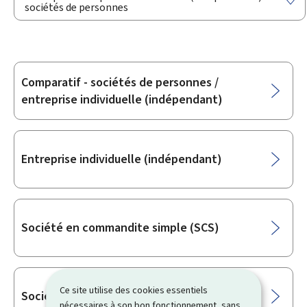
sociétés de personnes
Comparatif - sociétés de personnes /
Sous-
entreprise individuelle (indépendant)
rubriques
Entreprise individuelle (indépendant)
Société en commandite simple (SCS)
Ce site utilise des cookies essentiels
Société en commandite spéciale (SCSp)
nécessaires à son bon fonctionnement, sans