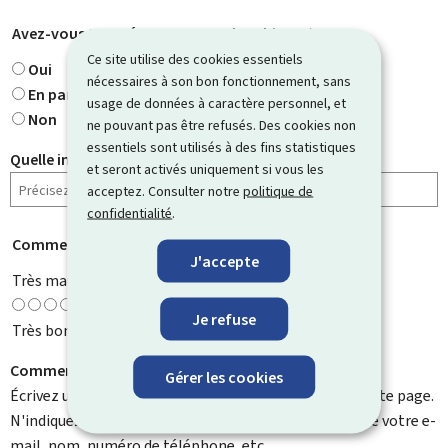
Avez-vous trouvé ce que vous cherchiez ?
*
Ce site utilise des cookies essentiels
Oui
nécessaires à son bon fonctionnement, sans
En partie
usage de données à caractère personnel, et
Non
ne pouvant pas être refusés. Des cookies non
essentiels sont utilisés à des fins statistiques
Quelle information cherchiez-vous ?
et seront activés uniquement si vous les
acceptez. Consulter notre
politique de
confidentialité
.
Comment évaluez-vous cette page ?
*
J'accepte
Très mauvaise
Je refuse
Très bonne
Comment pouvons-nous l'améliorer ?
Gérer les cookies
Écrivez un commentaire et aidez-nous à améliorer cette page.
N'indiquez pas d'informations personnelles telles que votre e-
mail, nom, numéro de téléphone, etc.