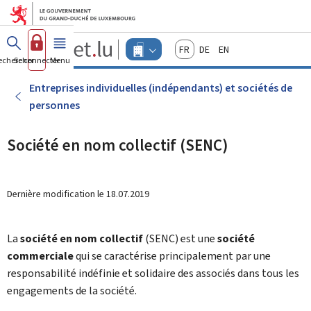
Aller au menu principal
Aller au contenu
Guichet.lu
Français
Deutsch
English
Changer
echercher
Se connecter
Menu
principal
-
d'espace
Entreprises
-
Entreprises individuelles (indépendants) et sociétés de
Menu
personnes
entreprises
actif
Société en nom collectif (SENC)
Dernière modification le
18.07.2019
La
société en nom collectif
(SENC) est une
société
commerciale
qui se caractérise principalement par une
responsabilité indéfinie et solidaire des associés dans tous les
engagements de la société.