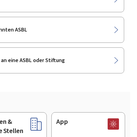
annten ASBL
n eine ASBL oder Stiftung
en &
App
e Stellen