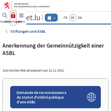
Zum Hauptmenü
Zum Inhalt
Guichet.lu
Français
Deutsch
English
Changer
Suchen
Sich einloggen
Menü
Haupt-
-
d'espace
Unternehmen
-
Stiftungen und ASBL
Menu
unternehmen
actif
Anerkennung der Gemeinnützigkeit einer
ASBL
Zum letzten Mal aktualisiert am
21.11.2022
Demande de reconnaissance
du statut d'utilité publique
d'une ASBL