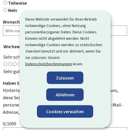
Teilweise
Nein
Diese Website verwendet für ihren Betrieb
Wonach haben Sie gesucht?
notwendige Cookies, ohne Nutzung
personenbezogener Daten. Diese Cookies
können nicht abgelehnt werden. Nicht
notwendige Cookies werden zu statistischen
Wie bewerten Sie diese Seite?
*
Zwecken benutzt und nur aktiviert, wenn Sie
Sehr schlecht
sie zulassen. Unsere
Datenschutzbestimmungen
lesen.
Sehr gut
Zulassen
Haben Sie Verbesserungsvorschläge?
Hinterlassen Sie uns einen Kommentar und helfen Sie uns,
Ablehnen
diese Seite zu verbessern. Bitte geben Sie keine
personenbezogenen Daten an, wie zum Beispiel Ihre E-Mail-
Cookies verwalten
Adresse, Ihren Namen oder Ihre Telefonnummer.
0/1000