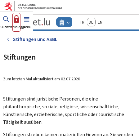
Zum Hauptmenü
Zum Inhalt
Guichet.lu
Français
Deutsch
English
Changer
Suchen
Sich einloggen
Menü
Haupt-
-
d'espace
Unternehmen
-
Stiftungen und ASBL
Menu
unternehmen
actif
Stiftungen
Zum letzten Mal aktualisiert am
02.07.2020
Stiftungen sind juristische Personen, die eine
philanthropische, soziale, religiöse, wissenschaftliche,
künstlerische, erzieherische, sportliche oder touristische
Tätigkeit ausüben.
Stiftungen streben keinen materiellen Gewinn an. Sie werden