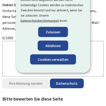
Haben Sie Verbesserungsvorschläge?
notwendige Cookies werden zu statistischen
Zwecken benutzt und nur aktiviert, wenn Sie
Hinterlassen Sie uns einen Kommentar und helfen Sie uns,
sie zulassen. Unsere
diese Seite zu verbessern. Bitte geben Sie keine
Datenschutzbestimmungen
lesen.
personenbezogenen Daten an, wie zum Beispiel Ihre E-Mail-
Adresse, Ihren Namen oder Ihre Telefonnummer.
Zulassen
0/1000
Ablehnen
Cookies verwalten
Ihre Meinung senden
Datenschutz
Bitte bewerten Sie diese Seite