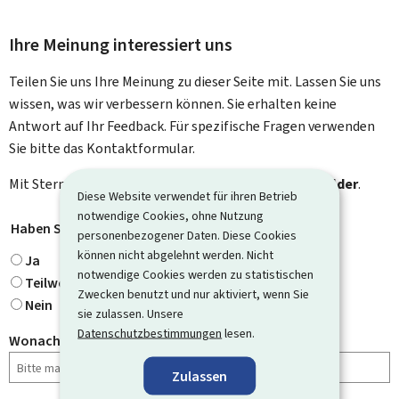
Ihre Meinung interessiert uns
Teilen Sie uns Ihre Meinung zu dieser Seite mit. Lassen Sie uns
wissen, was wir verbessern können. Sie erhalten keine
Antwort auf Ihr Feedback. Für spezifische Fragen verwenden
Sie bitte das Kontaktformular.
Mit Stern gekennzeichnete Felder (
*
) sind
Pflichtfelder
.
Diese Website verwendet für ihren Betrieb
notwendige Cookies, ohne Nutzung
Haben Sie gefunden, wonach Sie gesucht haben?
*
personenbezogener Daten. Diese Cookies
können nicht abgelehnt werden. Nicht
Ja
notwendige Cookies werden zu statistischen
Teilweise
Zwecken benutzt und nur aktiviert, wenn Sie
Nein
sie zulassen. Unsere
Datenschutzbestimmungen
lesen.
Wonach haben Sie gesucht?
Zulassen