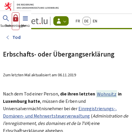
Zum Hauptmenü
Zum Inhalt
Guichet.lu
Français
Deutsch
English
Changer
Suchen
Sich einloggen
Menü
Haupt-
-
d'espace
Bürger
-
Tod
Menu
bürger
actif
Erbschafts- oder Übergangserklärung
Zum letzten Mal aktualisiert am
06.11.2019
Nach dem Tod einer Person,
die ihren letzten
Wohnsitz
in
Luxemburg hatte
, müssen die Erben und
Universalvermächtnisnehmer bei der
Einregistrierungs-,
Domänen- und Mehrwertsteuerverwaltung
(
Administration de
l’enregistrement, des domaines et de la TVA
) eine
Erbschaftserklärung abgeben.