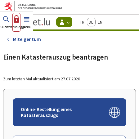
Zum Hauptmenü
Zum Inhalt
Guichet.lu
Français
Deutsch
English
Changer
Suchen
Sich einloggen
Menü
Haupt-
-
d'espace
Bürger
-
Miteigentum
Menu
bürger
actif
Einen Katasterauszug beantragen
Zum letzten Mal aktualisiert am
27.07.2020
Online-Bestellung eines
Katasterauszugs