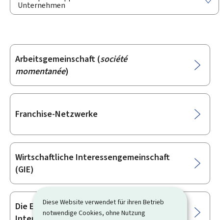
Unternehmen
Arbeitsgemeinschaft (
société
Unterrubriken
momentanée
)
Franchise-Netzwerke
Wirtschaftliche Interessengemeinschaft
(GIE)
Diese Website verwendet für ihren Betrieb
Die Europäische wirtschaftliche
notwendige Cookies, ohne Nutzung
Interessenvereinigung (EWIV)