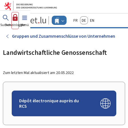
Zum Hauptmenü
Zum Inhalt
Guichet.lu
Français
Deutsch
English
Changer
Suchen
Sich einloggen
Menü
Haupt-
-
d'espace
Unternehmen
-
Gruppen und Zusammenschlüsse von Unternehmen
Menu
unternehmen
actif
Landwirtschaftliche Genossenschaft
Zum letzten Mal aktualisiert am
20.05.2022
Dépôt électronique auprès du
RCS