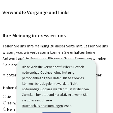
Verwandte Vorgänge und Links
Ihre Meinung interessiert uns
Teilen Sie uns Ihre Meinung zu dieser Seite mit. Lassen Sie uns
wissen, was wir verbessern können. Sie erhalten keine
Antwort auf Ihr Feedback. Für spezifische Fragen verwenden
Sie bitte das Kontaktformular.
Diese Website verwendet für ihren Betrieb
notwendige Cookies, ohne Nutzung
Mit Stern gekennzeichnete Felder (
*
) sind
Pflichtfelder
.
personenbezogener Daten. Diese Cookies
können nicht abgelehnt werden. Nicht
Haben Sie gefunden, wonach Sie gesucht haben?
*
notwendige Cookies werden zu statistischen
Zwecken benutzt und nur aktiviert, wenn Sie
Ja
sie zulassen. Unsere
Teilweise
Datenschutzbestimmungen
lesen.
Nein