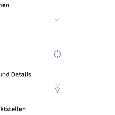
nen
nd Details
ktstellen