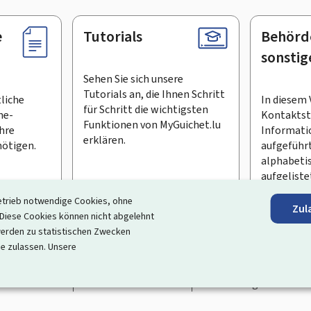
e
Tutorials
Behörd
sonstig
Sehen Sie sich unsere
Tutorials an, die Ihnen Schritt
tliche
In diesem 
für Schritt die wichtigsten
ne-
Kontaktste
Funktionen von MyGuichet.lu
Ihre
Informati
erklären.
ötigen.
aufgeführt
alphabeti
aufgeliste
etrieb notwendige Cookies, ohne
Zul
en Newsletter abonnieren
iese Cookies können nicht abgelehnt
erden zu statistischen Zwecken
ortal, das Ihre Interaktion mit dem Staat vereinfacht
. Es gew
ie zulassen. Unsere
 und Dienstleistungen, die von den Behörden und sonstigen öff
rrierefreiheit
Rechtliche Hinweise
Verwaltung der Cookie