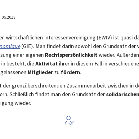
1.06.2018
n wirtschaftlichen Interessenvereinigung (EWIV) ist quasi d
onomique
(GIE). Man findet darin sowohl den Grundsatz der
isung einer eigenen
Rechtspersönlichkeit
wieder. Außerdem
rin besteht, die
Aktivität
ihrer in diesem Fall in verschieden
rgelassenen
Mitglieder
zu
fördern
.
nt der grenzüberschreitenden Zusammenarbeit zwischen in d
ern. Schließlich findet man den Grundsatz der
solidarische
nigung wieder.