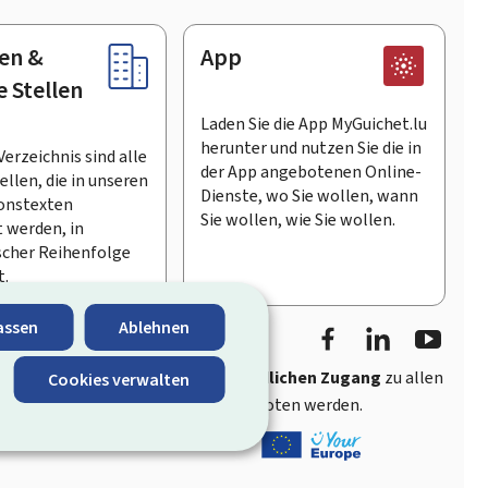
en &
App
e Stellen
Laden Sie die App MyGuichet.lu
herunter und nutzen Sie die in
Verzeichnis sind alle
der App angebotenen Online-
llen, die in unseren
Dienste, wo Sie wollen, wann
onstexten
Sie wollen, wie Sie wollen.
 werden, in
scher Reihenfolge
t.
Facebook
LinkedIn
Youtu
assen
Ablehnen
ährt
schnellen und benutzerfreundlichen Zugang
zu allen
Cookies verwalten
entlichen Stellen Luxemburgs angeboten werden.
s