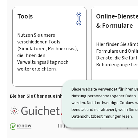
Tools
Online-Dienst
Footer
& Formulare
Nutzen Sie unsere
verschiedenen Tools
Hier finden Sie säm
(Simulatoren, Rechner usw.),
Formulare und Onli
die Ihnen den
Dienste, die Sie für 
Verwaltungsalltag noch
Behördengänge ben
weiter erleichtern.
Diese Website verwendet für ihren B
Bleiben Sie über neue Inhalte auf Guichet.lu informiert
D
Nutzung personenbezogener Daten. D
werden. Nicht notwendige Cookies w
Guichet.lu ist ein
Informationsp
benutzt und nur aktiviert, wenn Sie s
Informationen, Behördengängen
Datenschutzbestimmungen
lesen.
Hilfe
Kontakt
Sitemap
Ba