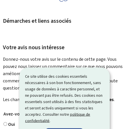
Démarches et liens associés
Votre avis nous intéresse
Donnez-nous votre avis sur le contenu de cette page. Vous
pouvez nous laisser un commentaire sur ce que nous pouvons
améliorer. Vous ne recevrez pas de réponse à votre
Ce site utilise des cookies essentiels
commentaire. Utilisez le formulaire de contact pour toute
nécessaires à son bon fonctionnement, sans
question particulière.
usage de données à caractère personnel, et
ne pouvant pas être refusés. Des cookies non
Les champs marqués d’une étoile (
*
) sont
obligatoires
.
essentiels sont utilisés à des fins statistiques
et seront activés uniquement si vous les
Avez-vous trouvé ce que vous cherchiez ?
*
acceptez. Consulter notre
politique de
confidentialité
.
Oui