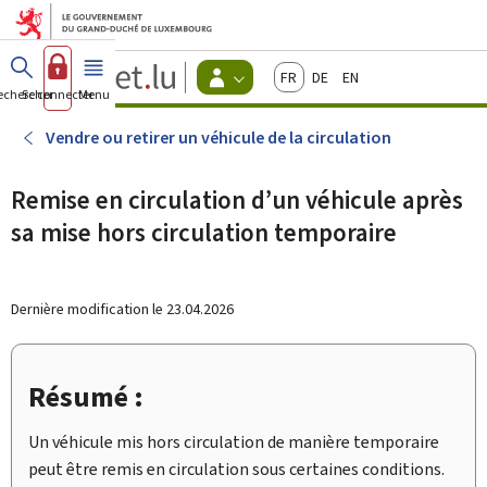
Aller au menu principal
Aller au contenu
Guichet.lu
Français
Deutsch
English
Changer
echercher
Se connecter
Menu
principal
-
d'espace
Citoyens
-
Vendre ou retirer un véhicule de la circulation
Menu
citoyens
actif
Remise en circulation d’un véhicule après
sa mise hors circulation temporaire
Dernière modification le
23.04.2026
Résumé :
Un véhicule mis hors circulation de manière temporaire
peut être remis en circulation sous certaines conditions.