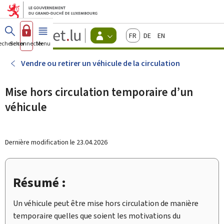
Aller au menu principal
Aller au contenu
Guichet.lu
Français
Deutsch
English
Changer
echercher
Se connecter
Menu
principal
-
d'espace
Citoyens
-
Vendre ou retirer un véhicule de la circulation
Menu
citoyens
actif
Mise hors circulation temporaire d’un
véhicule
Dernière modification le
23.04.2026
Résumé :
Un véhicule peut être mise hors circulation de manière
temporaire quelles que soient les motivations du