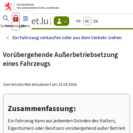
Zum Hauptmenü
Zum Inhalt
Guichet.lu
Français
Deutsch
English
Changer
Suchen
Sich einloggen
Menü
Haupt-
-
d'espace
Bürger
-
Ein Fahrzeug verkaufen oder aus dem Verkehr ziehen
Menu
bürger
actif
Vorübergehende Außerbetriebsetzung
eines Fahrzeugs
Zum letzten Mal aktualisiert am
23.04.2026
Zusammenfassung:
Ein Fahrzeug kann aus jedweden Gründen des Halters,
Eigentümers oder Besitzers vorübergehend außer Betrieb