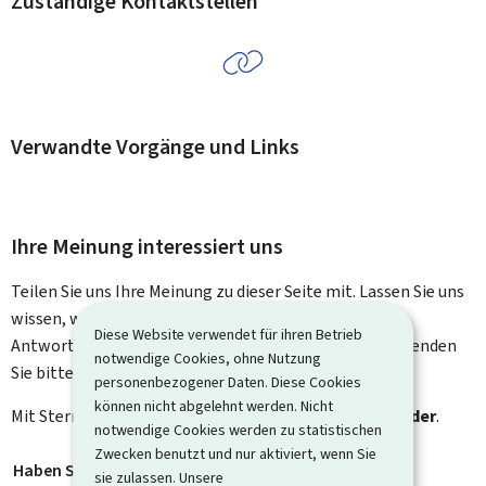
Zuständige Kontaktstellen
Verwandte Vorgänge und Links
Ihre Meinung interessiert uns
Teilen Sie uns Ihre Meinung zu dieser Seite mit. Lassen Sie uns
wissen, was wir verbessern können. Sie erhalten keine
Diese Website verwendet für ihren Betrieb
Antwort auf Ihr Feedback. Für spezifische Fragen verwenden
notwendige Cookies, ohne Nutzung
Sie bitte das Kontaktformular.
personenbezogener Daten. Diese Cookies
können nicht abgelehnt werden. Nicht
Mit Stern gekennzeichnete Felder (
*
) sind
Pflichtfelder
.
notwendige Cookies werden zu statistischen
Zwecken benutzt und nur aktiviert, wenn Sie
Haben Sie gefunden, wonach Sie gesucht haben?
*
sie zulassen. Unsere