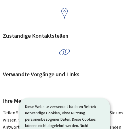
Zuständige Kontaktstellen
Verwandte Vorgänge und Links
Ihre Meinung interessiert uns
Diese Website verwendet für ihren Betrieb
Teilen Sie uns Ihre Meinung zu dieser Seite mit. Lassen Sie uns
notwendige Cookies, ohne Nutzung
personenbezogener Daten. Diese Cookies
wissen, was wir verbessern können. Sie erhalten keine
können nicht abgelehnt werden. Nicht
Antwort auf Ihr Feedback. Für spezifische Fragen verwenden