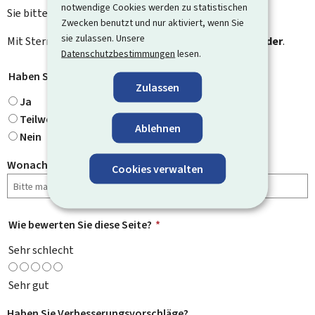
notwendige Cookies werden zu statistischen
Sie bitte das Kontaktformular.
Zwecken benutzt und nur aktiviert, wenn Sie
sie zulassen. Unsere
Mit Stern gekennzeichnete Felder (
*
) sind
Pflichtfelder
.
Datenschutzbestimmungen
lesen.
Haben Sie gefunden, wonach Sie gesucht haben?
*
Zulassen
Ja
Teilweise
Ablehnen
Nein
Wonach haben Sie gesucht?
Cookies verwalten
Wie bewerten Sie diese Seite?
*
Sehr schlecht
Sehr gut
Haben Sie Verbesserungsvorschläge?