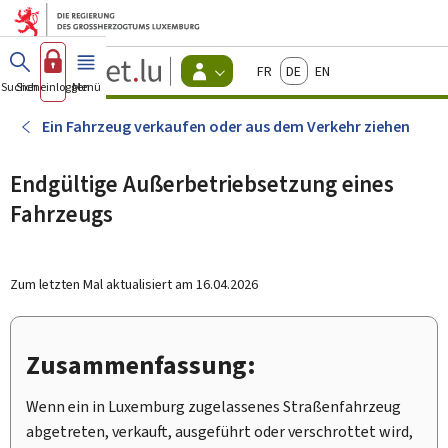
Zum Hauptmenü
Zum Inhalt
Guichet.lu
Français
Deutsch
English
Changer
Suchen
Sich einloggen
Menü
Haupt-
-
d'espace
Bürger
-
Ein Fahrzeug verkaufen oder aus dem Verkehr ziehen
Menu
bürger
actif
Endgültige Außerbetriebsetzung eines
Fahrzeugs
Zum letzten Mal aktualisiert am
16.04.2026
Zusammenfassung:
Wenn ein in Luxemburg zugelassenes Straßenfahrzeug
abgetreten, verkauft, ausgeführt oder verschrottet wird,