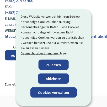
(+352) 274 88 488
FAX:
(+352) 274 88 300
Diese Website verwendet für ihren Betrieb
E-MAIL:
notwendige Cookies, ohne Nutzung
caisse.centrale@do.etat.lu
personenbezogener Daten. Diese Cookies
WEBSITE:
können nicht abgelehnt werden. Nicht
https://douanes.public.lu/fr/acteur/bureaux/caisse_centrale.h
notwendige Cookies werden zu statistischen
Zwecken benutzt und nur aktiviert, wenn Sie
Geöffnet
⋅ Schließt um 17:00 Uhr
sie zulassen. Unsere
Datenschutzbestimmungen
lesen.
Auf der Karte anzeigen
Zulassen
Ablehnen
Zum letzten Mal aktualisiert am
24.11.2025
Cookies verwalten