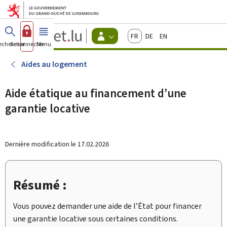
Aller au menu principal
Aller au contenu
Guichet.lu
Français
Deutsch
English
Changer
echercher
Se connecter
Menu
principal
-
d'espace
Citoyens
-
Aides au logement
Menu
citoyens
actif
Aide étatique au financement d’une
garantie locative
Dernière modification le
17.02.2026
Résumé :
Vous pouvez demander une aide de l’État pour financer
une garantie locative sous certaines conditions.