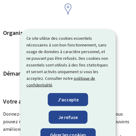
Organismes de contact
Ce site utilise des cookies essentiels
nécessaires à son bon fonctionnement, sans
usage de données à caractère personnel, et
ne pouvant pas être refusés. Des cookies non
essentiels sont utilisés à des fins statistiques
et seront activés uniquement si vous les
Démarches et liens associés
acceptez. Consulter notre
politique de
confidentialité
.
J'accepte
Votre avis nous intéresse
Donnez-nous votre avis sur le contenu de cette page. Vous
Je refuse
pouvez nous laisser un commentaire sur ce que nous pouvons
améliorer. Vous ne recevrez pas de réponse à votre
Gérer les cookies