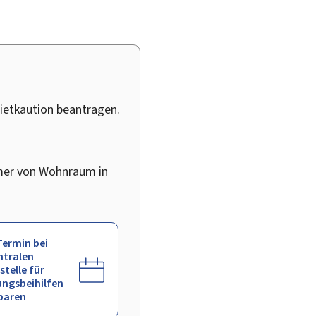
Mietkaution beantragen.
tümer von Wohnraum in
Termin bei
ntralen
stelle für
ngsbeihilfen
baren