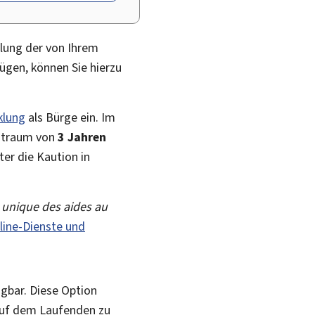
llung der von Ihrem
fügen, können Sie hierzu
klung
als Bürge ein. Im
itraum von
3 Jahren
er die Kaution in
 unique des aides au
line-Dienste und
ügbar. Diese Option
 auf dem Laufenden zu