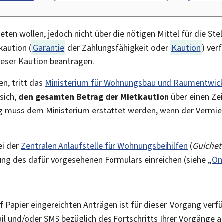
en wollen, jedoch nicht über die nötigen Mittel für die Ste
kaution (
Garantie
der Zahlungsfähigkeit oder
Kaution
) ver
dieser Kaution beantragen.
en, tritt das
Ministerium für Wohnungsbau und Raumentwic
sich,
den gesamten Betrag der Mietkaution
über einen Ze
ag muss dem Ministerium erstattet werden, wenn der Vermiet
ei der
Zentralen Anlaufstelle für Wohnungsbeihilfen
(
Guichet
ng des dafür vorgesehenen Formulars einreichen (siehe „
On
f Papier eingereichten Anträgen ist für diesen Vorgang verf
ail und/oder SMS bezüglich des Fortschritts Ihrer Vorgänge