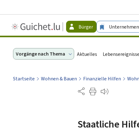
Guichet.lu
Bürger
Unternehmen
-
Bürger
Vorgänge nach Thema
Aktuelles
Lebensereigniss
Startseite
Wohnen & Bauen
Finanzielle Hilfen
Wohn
Partage
Staatliche Hilf