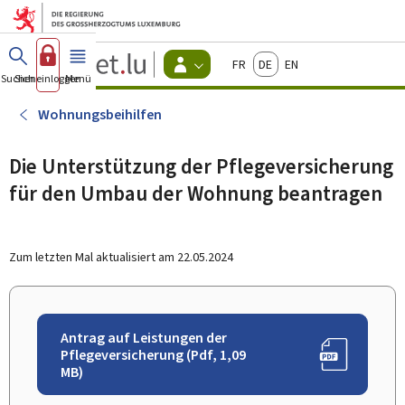
Zum Hauptmenü
Zum Inhalt
Guichet.lu
Français
Deutsch
English
Changer
Suchen
Sich einloggen
Menü
Haupt-
-
d'espace
Bürger
-
Wohnungsbeihilfen
Menu
bürger
actif
Die Unterstützung der Pflegeversicherung
für den Umbau der Wohnung beantragen
Zum letzten Mal aktualisiert am
22.05.2024
Antrag auf Leistungen der
Pflegeversicherung (Pdf, 1,09
MB)