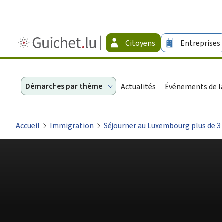
Guichet.lu
Citoyens
Entreprises
-
Citoyens
Démarches par thème
Actualités
Événements de la
Accueil
Immigration
Séjourner au Luxembourg plus de 3