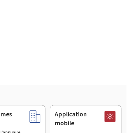
smes
Application
mobile
l’annuaire