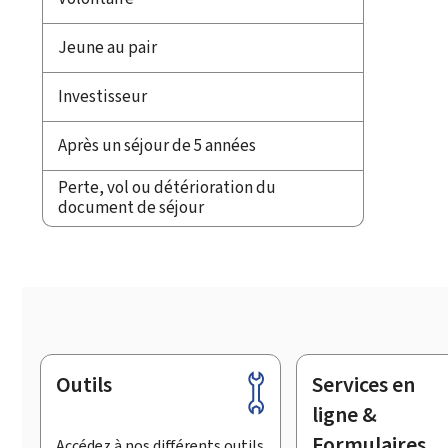
Jeune au pair
Investisseur
Après un séjour de 5 années
Perte, vol ou détérioration du
document de séjour
Outils
Services en
Pied
de
ligne &
page
Formulaires
Accédez à nos différents outils