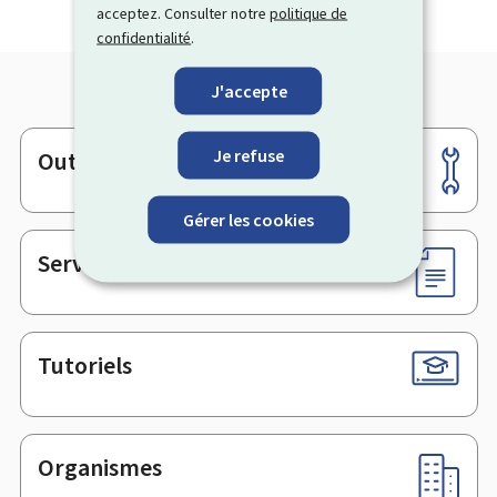
acceptez. Consulter notre
politique de
confidentialité
.
J'accepte
Je refuse
Outils
Pied
de
Gérer les cookies
page
Services en ligne & Formulaires
Tutoriels
Organismes