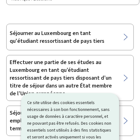
Séjourner au Luxembourg en tant
Sous-
qu'étudiant ressortissant de pays tiers
rubriques
Effectuer une partie de ses études au
Luxembourg en tant qu’étudiant
ressortissant de pays tiers disposant d’un
titre de séjour dans un autre État membre
de l’Union européenne
Ce site utilise des cookies essentiels
nécessaires à son bon fonctionnement, sans
Séjourner au Luxembourg pour trouver un
usage de données à caractère personnel, et
emploi ou créer une entreprise après avoir
ne pouvant pas être refusés. Des cookies non
terminé ses études
essentiels sont utilisés à des fins statistiques
et seront activés uniquement si vous les