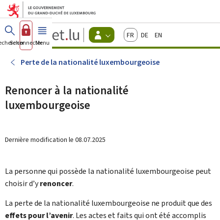
Aller au menu principal
Aller au contenu
Guichet.lu
Français
Deutsch
English
Changer
echercher
Se connecter
Menu
principal
-
d'espace
Citoyens
-
Perte de la nationalité luxembourgeoise
Menu
citoyens
actif
Renoncer à la nationalité
luxembourgeoise
Dernière modification le
08.07.2025
La personne qui possède la nationalité luxembourgeoise peut
choisir d’y
renoncer
.
La perte de la nationalité luxembourgeoise ne produit que des
effets pour l’avenir
. Les actes et faits qui ont été accomplis