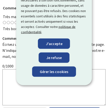
nécessaires à son bon fonctionnement, sans
usage de données à caractère personnel, et
Comment évaluez-vous cette page ?
*
ne pouvant pas être refusés. Des cookies non
essentiels sont utilisés à des fins statistiques
Très mauvaise
et seront activés uniquement si vous les
acceptez. Consulter notre
politique de
Très bonne
confidentialité
.
Comment pouvons-nous l'améliorer ?
J'accepte
Écrivez un commentaire et aidez-nous à améliorer cette page.
N'indiquez pas d'informations personnelles telles que votre e-
mail, nom, numéro de téléphone, etc.
Je refuse
0/1000
Gérer les cookies