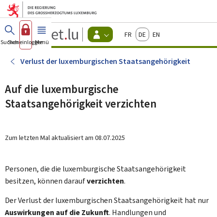
Zum Hauptmenü
Zum Inhalt
Guichet.lu
Français
Deutsch
English
Changer
Suchen
Sich einloggen
Menü
Haupt-
-
d'espace
Bürger
-
Verlust der luxemburgischen Staatsangehörigkeit
Menu
bürger
actif
Auf die luxemburgische
Staatsangehörigkeit verzichten
Zum letzten Mal aktualisiert am
08.07.2025
Personen, die die luxemburgische Staatsangehörigkeit
besitzen, können darauf
verzichten
.
Der Verlust der luxemburgischen Staatsangehörigkeit hat nur
Auswirkungen auf die Zukunft
. Handlungen und