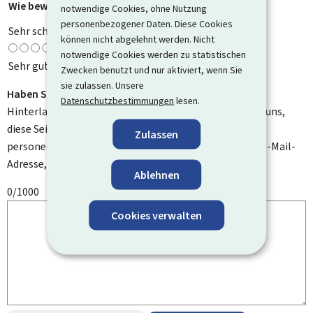
Wie bewerten Sie diese Seite?
*
notwendige Cookies, ohne Nutzung
personenbezogener Daten. Diese Cookies
Sehr schlecht
können nicht abgelehnt werden. Nicht
notwendige Cookies werden zu statistischen
Sehr gut
Zwecken benutzt und nur aktiviert, wenn Sie
sie zulassen. Unsere
Haben Sie Verbesserungsvorschläge?
Datenschutzbestimmungen
lesen.
Hinterlassen Sie uns einen Kommentar und helfen Sie uns,
diese Seite zu verbessern. Bitte geben Sie keine
Zulassen
personenbezogenen Daten an, wie zum Beispiel Ihre E-Mail-
Adresse, Ihren Namen oder Ihre Telefonnummer.
Ablehnen
0/1000
Cookies verwalten