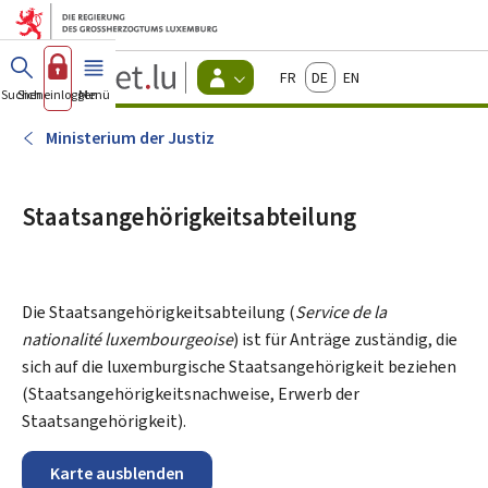
Zum Hauptmenü
Zum Inhalt
Guichet.lu
Français
Deutsch
English
Changer
Suchen
Sich einloggen
Menü
Haupt-
-
d'espace
Bürger
-
Ministerium der Justiz
Menu
bürger
actif
Staatsangehörigkeitsabteilung
Die Staatsangehörigkeitsabteilung (
Service de la
nationalité luxembourgeoise
) ist für Anträge zuständig, die
sich auf die luxemburgische Staatsangehörigkeit beziehen
(Staatsangehörigkeitsnachweise, Erwerb der
Staatsangehörigkeit).
Karte ausblenden