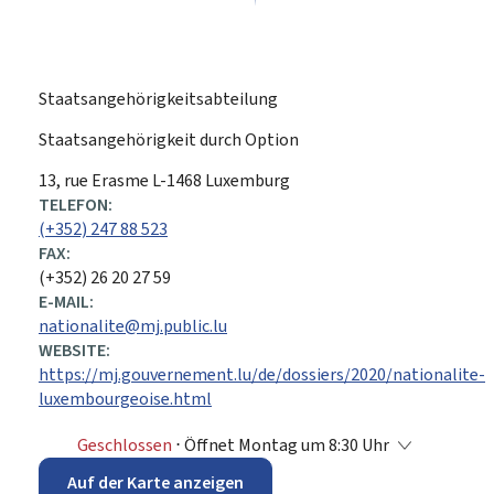
Staatsangehörigkeitsabteilung
Staatsangehörigkeit durch Option
ADRESSE:
13, rue Erasme
L-1468
Luxemburg
TELEFON:
(+352) 247 88 523
FAX:
(+352) 26 20 27 59
E-MAIL:
nationalite@mj.public.lu
WEBSITE:
https://mj.gouvernement.lu/de/dossiers/2020/nationalite-
luxembourgeoise.html
Geschlossen
⋅ Öffnet Montag um 8:30 Uhr
Auf der Karte anzeigen