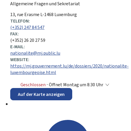
Allgemeine Fragen und Sekretariat
ADRESSE:
13, rue Erasme
L-1468
Luxemburg
TELEFON:
(+352) 247 84 547
FAX:
(+352) 26 20 27 59
E-MAIL:
nationalite@mj.public.lu
WEBSITE:
https://mj.gouvernement.lu/de/dossiers/2020/nationalite-
luxembourgeoise.html
Geschlossen
⋅ Öffnet Montag um 8:30 Uhr
Auf der Karte anzeigen