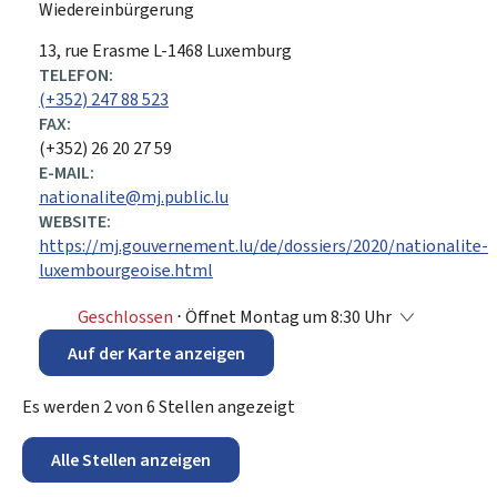
Wiedereinbürgerung
ADRESSE:
13, rue Erasme
L-1468
Luxemburg
TELEFON:
(+352) 247 88 523
FAX:
(+352) 26 20 27 59
E-MAIL:
nationalite@mj.public.lu
WEBSITE:
https://mj.gouvernement.lu/de/dossiers/2020/nationalite-
luxembourgeoise.html
Geschlossen
⋅ Öffnet Montag um 8:30 Uhr
Auf der Karte anzeigen
Es werden
2
von
6
Stellen angezeigt
Alle Stellen anzeigen