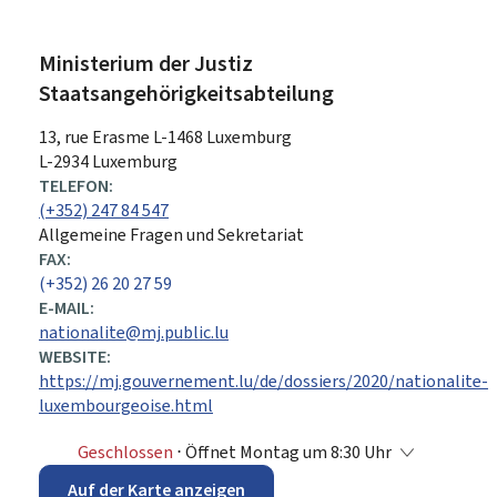
Ministerium der Justiz
Staatsangehörigkeitsabteilung
ADRESSE:
13, rue Erasme
L-1468
Luxemburg
L-2934 Luxemburg
TELEFON:
(+352) 247 84 547
Allgemeine Fragen und Sekretariat
FAX:
(+352) 26 20 27 59
E-MAIL:
nationalite@mj.public.lu
WEBSITE:
https://mj.gouvernement.lu/de/dossiers/2020/nationalite-
luxembourgeoise.html
Geschlossen
⋅ Öffnet Montag um 8:30 Uhr
Auf der Karte anzeigen