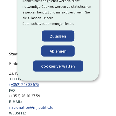
können nicht abgelehnt werden. Nicht
notwendige Cookies werden zu statistischen
Zwecken benutzt und nur aktiviert, wenn Sie
sie zulassen. Unsere
Datenschutzbestimmungen
lesen.
Zulassen
Ablehnen
Staatsangehörigkeitsabteilung
Einbürgerung
Cookies verwalten
ADRESSE:
13, rue Erasme
L-1468
Luxemburg
TELEFON:
(+352) 247 88 525
FAX:
(+352) 26 20 27 59
E-MAIL:
nationalite@mj.public.lu
WEBSITE: