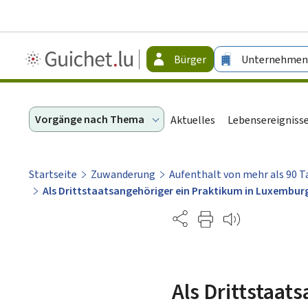
Guichet.lu
Bürger
Unternehmen
-
Bürger
Vorgänge nach Thema
Aktuelles
Lebensereigniss
Startseite
Zuwanderung
Aufenthalt von mehr als 90 
Als Drittstaatsangehöriger ein Praktikum in Luxembur
Partage
Als Drittstaat