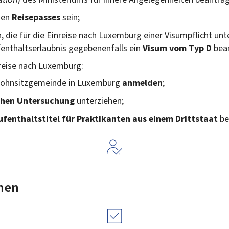
gen
Reisepasses
sein;
, die für die Einreise nach Luxemburg einer Visumpflicht unte
nthaltserlaubnis gegebenenfalls ein
Visum vom Typ D
bean
reise nach Luxemburg:
 Wohnsitzgemeinde in Luxemburg
anmelden
;
chen Untersuchung
unterziehen;
ufenthaltstitel für Praktikanten aus einem Drittstaat
be
nen