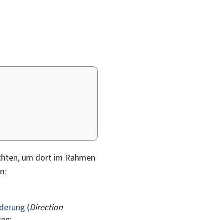
chten, um dort im Rahmen
n:
nderung
(
Direction
gen;