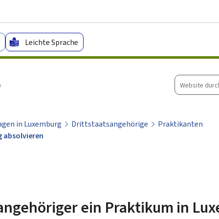
Zum Hauptmenü
Zum Inhalt
Leichte Sprache
Website
e
durchsuche
Tagen in Luxemburg
Drittstaatsangehörige
Praktikanten
g absolvieren
sangehöriger ein Praktikum in Lu