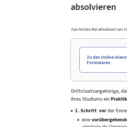
absolvieren
Zum letzten Mal aktualisiert am
1
Zu den Online-Diens
Formularen
Drittstaatsangehörige, die
ihres Studiums ein
Prakti
1. Schritt
:
vor
der Einre
eine
vorübergehend
générale de l’immigr