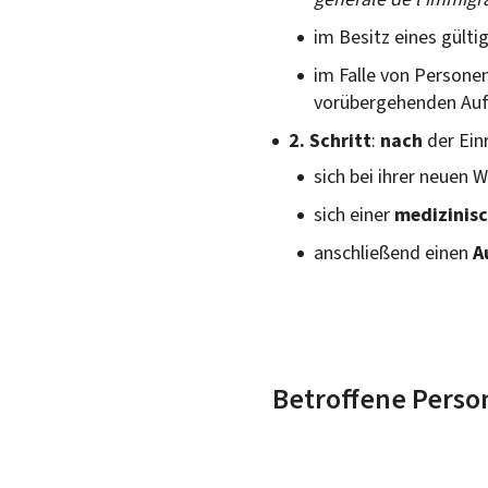
im Besitz eines gülti
im Falle von Personen
vorübergehenden Aufe
2. Schritt
:
nach
der Ein
sich bei ihrer neuen
sich einer
medizinis
anschließend einen
A
Betroffene Perso