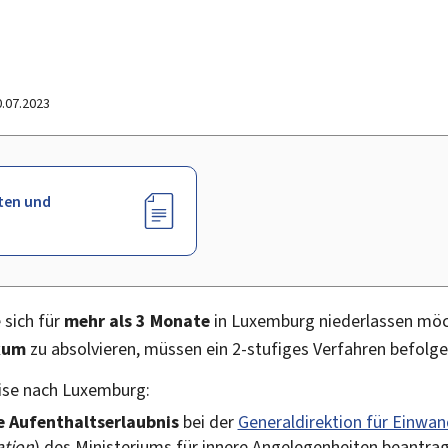
0.07.2023
ten und
 sich für
mehr als 3 Monate
in Luxemburg niederlassen mö
kum
zu absolvieren, müssen ein 2-stufiges Verfahren befolge
ise nach Luxemburg:
e
Aufenthaltserlaubnis
bei der
Generaldirektion für Einwa
ation
) des Ministeriums für innere Angelegenheiten beantra