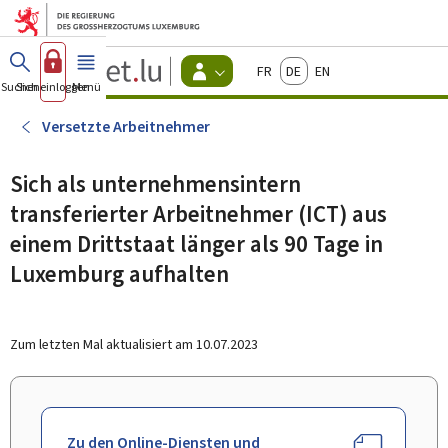
Zum Hauptmenü
Zum Inhalt
Guichet.lu
Français
Deutsch
English
Changer
Suchen
Sich einloggen
Menü
Haupt-
-
d'espace
Bürger
-
Versetzte Arbeitnehmer
Menu
bürger
actif
Sich als unternehmensintern
transferierter Arbeitnehmer (ICT) aus
einem Drittstaat länger als 90 Tage in
Luxemburg aufhalten
Zum letzten Mal aktualisiert am
10.07.2023
Zu den Online-Diensten und