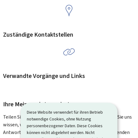
Zuständige Kontaktstellen
Verwandte Vorgänge und Links
Ihre Meinung interessiert uns
Diese Website verwendet für ihren Betrieb
Teilen Sie uns Ihre Meinung zu dieser Seite mit. Lassen Sie uns
notwendige Cookies, ohne Nutzung
wissen, was wir verbessern können. Sie erhalten keine
personenbezogener Daten. Diese Cookies
Antwort auf Ihr Feedback. Für spezifische Fragen verwenden
können nicht abgelehnt werden. Nicht