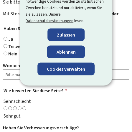
notwendige Cookies werden zu statistischen
Sie bitte das Kontaktformular.
Zwecken benutzt und nur aktiviert, wenn Sie
Mit Stern gekennzeichnete Felder (
*
) sind
Pflichtfelder
.
sie zulassen. Unsere
Datenschutzbestimmungen
lesen.
Haben Sie gefunden, wonach Sie gesucht haben?
*
Zulassen
Ja
Teilweise
Ablehnen
Nein
Wonach haben Sie gesucht?
Cookies verwalten
Wie bewerten Sie diese Seite?
*
Sehr schlecht
Sehr gut
Haben Sie Verbesserungsvorschläge?