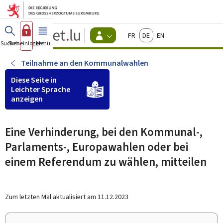
Zum Hauptmenü
Zum Inhalt
Guichet.lu
Français
Deutsch
English
Changer
Suchen
Sich einloggen
Menü
Haupt-
-
d'espace
Bürger
-
Teilnahme an den Kommunalwahlen
Menu
bürger
Diese Seite in
actif
Leichter Sprache
anzeigen
Eine Verhinderung, bei den Kommunal-,
Parlaments-, Europawahlen oder bei
einem Referendum zu wählen, mitteilen
Zum letzten Mal aktualisiert am
11.12.2023