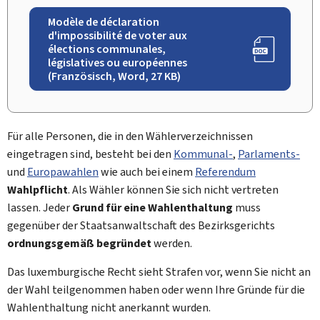
Modèle de déclaration
d'impossibilité de voter aux
élections communales,
législatives ou européennes
(Französisch, Word, 27 KB)
Für alle Personen, die in den Wählerverzeichnissen
eingetragen sind, besteht bei den
Kommunal-
,
Parlaments-
und
Europawahlen
wie auch bei einem
Referendum
Wahlpflicht
. Als Wähler können Sie sich nicht vertreten
lassen. Jeder
Grund für eine Wahlenthaltung
muss
gegenüber der Staatsanwaltschaft des Bezirksgerichts
ordnungsgemäß begründet
werden.
Das luxemburgische Recht sieht Strafen vor, wenn Sie nicht an
der Wahl teilgenommen haben oder wenn Ihre Gründe für die
Wahlenthaltung nicht anerkannt wurden.