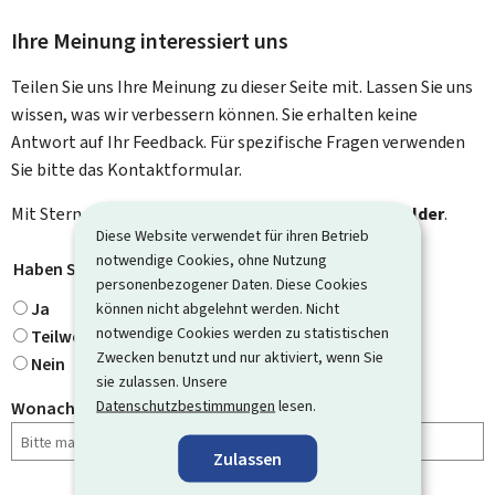
Ihre Meinung interessiert uns
Teilen Sie uns Ihre Meinung zu dieser Seite mit. Lassen Sie uns
wissen, was wir verbessern können. Sie erhalten keine
Antwort auf Ihr Feedback. Für spezifische Fragen verwenden
Sie bitte das Kontaktformular.
Mit Stern gekennzeichnete Felder (
*
) sind
Pflichtfelder
.
Diese Website verwendet für ihren Betrieb
notwendige Cookies, ohne Nutzung
Haben Sie gefunden, wonach Sie gesucht haben?
*
personenbezogener Daten. Diese Cookies
Ja
können nicht abgelehnt werden. Nicht
notwendige Cookies werden zu statistischen
Teilweise
Zwecken benutzt und nur aktiviert, wenn Sie
Nein
sie zulassen. Unsere
Datenschutzbestimmungen
lesen.
Wonach haben Sie gesucht?
Zulassen