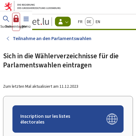
Zum Hauptmenü
Zum Inhalt
Guichet.lu
Français
Deutsch
English
Changer
Suchen
Sich einloggen
Menü
Haupt-
-
d'espace
Bürger
-
Teilnahme an den Parlamentswahlen
Menu
bürger
actif
Sich in die Wählerverzeichnisse für die
Parlamentswahlen eintragen
Zum letzten Mal aktualisiert am
11.12.2023
Inscription sur les listes
électorales