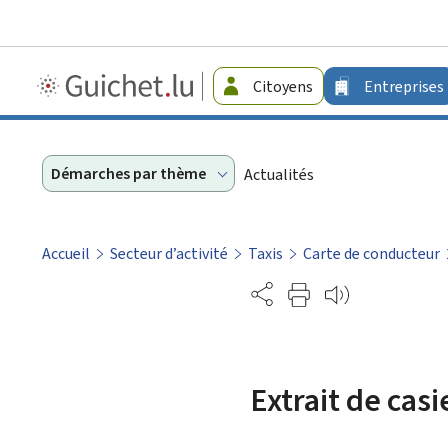
Guichet.lu
Citoyens
Entreprises
-
Entreprises
Démarches par thème
Actualités
Accueil
Secteur d’activité
Taxis
Carte de conducteur
Partage
Extrait de cas