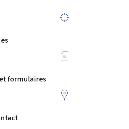
ues
 et formulaires
ontact