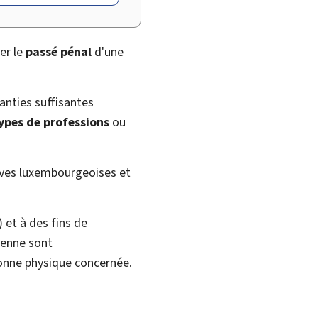
ier le
passé pénal
d'une
anties suffisantes
types de professions
ou
sives luxembourgeoises et
 et à des fins de
éenne sont
onne physique concernée.