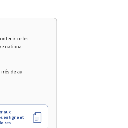
ontenir celles
re national.
 réside au
r aux
s en ligne et
aires