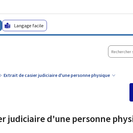
Aller au menu principal
Aller au contenu
Langage facile
Recherche
sur
le
site
Extrait de casier judiciaire d'une personne physique
ier judiciaire d'une personne phy