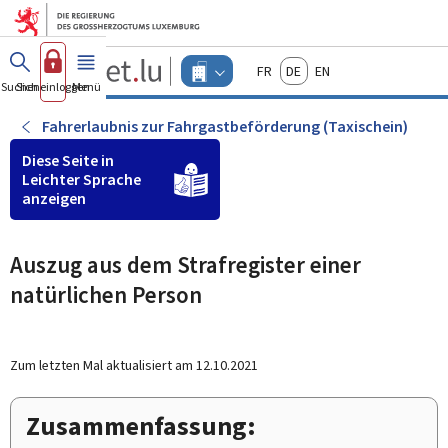
Zum Hauptmenü
Zum Inhalt
Guichet.lu
Français
Deutsch
English
Changer
Suchen
Sich einloggen
Menü
Haupt-
-
d'espace
Unternehmen
-
Fahrerlaubnis zur Fahrgastbeförderung (Taxischein)
Menu
unternehmen
Diese Seite in
actif
Leichter Sprache
anzeigen
Auszug aus dem Strafregister einer
natürlichen Person
Zum letzten Mal aktualisiert am
12.10.2021
Zusammenfassung: