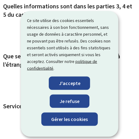
Quelles informations sont dans les parties 3, 4 et
5 du casier ?
Ce site utilise des cookies essentiels
nécessaires à son bon fonctionnement, sans
usage de données à caractère personnel, et
ne pouvant pas être refusés. Des cookies non
essentiels sont utilisés à des fins statistiques
et seront activés uniquement si vous les
Que se passe-t-il avec les infractions faites à
acceptez. Consulter notre
politique de
l’étranger ?
confidentialité
.
J'accepte
Je refuse
Services en ligne et formulaires
Gérer les cookies