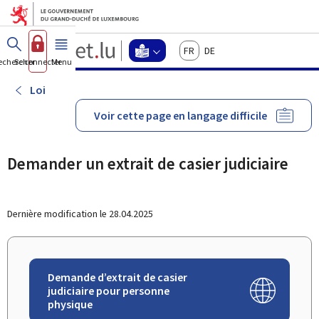
Aller au menu principal
Aller au contenu
Guichet.lu
Français
Deutsch
Changer
echercher
Se connecter
Menu
principal
-
d'espace
Langage
-
Loi
Menu
facile
langage
Voir cette page en langage difficile
facile
actif
Demander un extrait de casier judiciaire
Dernière modification le
28.04.2025
Demande d’extrait de casier
judiciaire pour personne
physique