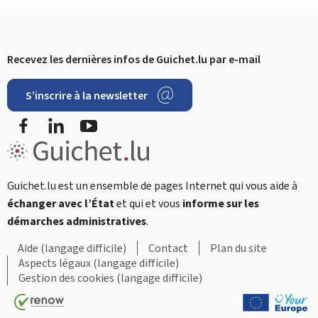
Recevez les dernières infos de Guichet.lu par e-mail
Pied
S’inscrire à la newsletter
de
Facebook
LinkedIn
YouTube
page
Restez
connecté
Guichet.lu est un ensemble de pages Internet qui vous aide à
échanger avec l’État
et qui et vous
informe sur les
démarches administratives
.
Aide (langage difficile)
Contact
Plan du site
Aspects légaux (langage difficile)
Gestion des cookies (langage difficile)