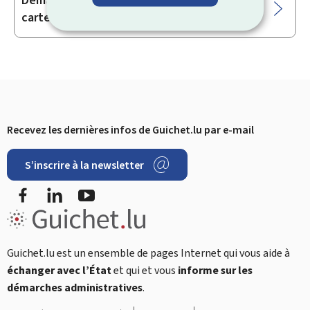
carte d’invalidité
Recevez les dernières infos de Guichet.lu par e-mail
Pied
S’inscrire à la newsletter
de
Facebook
LinkedIn
YouTube
page
Restez
connecté
Guichet.lu est un ensemble de pages Internet qui vous aide à
échanger avec l’État
et qui et vous
informe sur les
démarches administratives
.