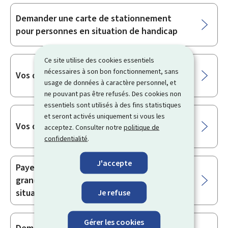
Demander une carte de stationnement
pour personnes en situation de handicap
Ce site utilise des cookies essentiels
nécessaires à son bon fonctionnement, sans
Vos droits quand vous voyagez en bus
usage de données à caractère personnel, et
ne pouvant pas être refusés. Des cookies non
essentiels sont utilisés à des fins statistiques
et seront activés uniquement si vous les
Vos droits quand vous voyagez en train
acceptez. Consulter notre
politique de
confidentialité
.
J'accepte
Payer moins de taxe de voiture pour les
grandes familles et les personnes en
situation de handicap
Je refuse
Gérer les cookies
Demander une carte de priorité ou une