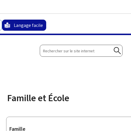
Aller au menu principal
Aller au contenu
Langage facile
Rechercher
sur
Reche
le
site
internet
Famille et École
Sous-
Famille