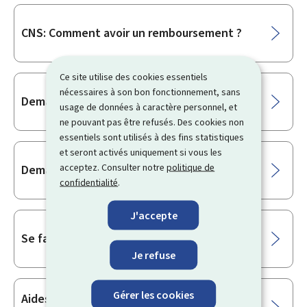
CNS: Comment avoir un remboursement ?
Ce site utilise des cookies essentiels
nécessaires à son bon fonctionnement, sans
Demander une carte de sécurité sociale
usage de données à caractère personnel, et
ne pouvant pas être refusés. Des cookies non
essentiels sont utilisés à des fins statistiques
et seront activés uniquement si vous les
acceptez. Consulter notre
politique de
Demander le Tiers payant social (TPS)
confidentialité
.
J'accepte
Se faire soigner à l’étranger
Je refuse
Gérer les cookies
Aides pour les personnes âgées ou