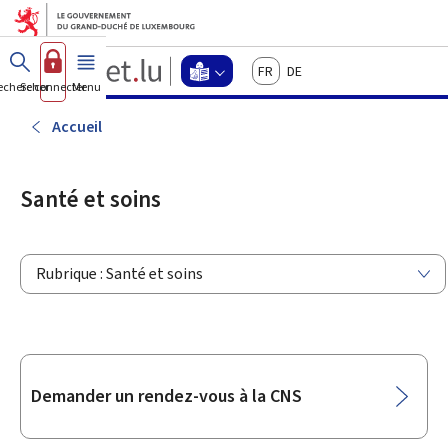
Aller au menu principal
Aller au contenu
Guichet.lu
Français
Deutsch
Changer
echercher
Se connecter
Menu
principal
-
d'espace
Langage
-
Accueil
Menu
facile
langage
facile
Santé et soins
actif
Rubrique : Santé et soins
Sous-
Demander un rendez-vous à la CNS
rubriques