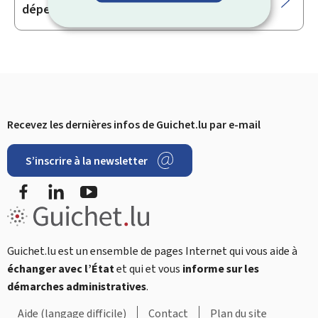
dépendantes
Recevez les dernières infos de Guichet.lu par e-mail
Pied
S’inscrire à la newsletter
de
Facebook
LinkedIn
YouTube
page
Restez
connecté
Guichet.lu est un ensemble de pages Internet qui vous aide à
échanger avec l’État
et qui et vous
informe sur les
démarches administratives
.
Aide (langage difficile)
Contact
Plan du site