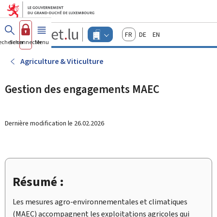
Aller au menu principal
Aller au contenu
Guichet.lu
Français
Deutsch
English
Changer
echercher
Se connecter
Menu
principal
-
d'espace
Entreprises
-
Agriculture & Viticulture
Menu
entreprises
actif
Gestion des engagements MAEC
Dernière modification le
26.02.2026
Résumé :
Les mesures agro‑environnementales et climatiques
(MAEC) accompagnent les exploitations agricoles qui