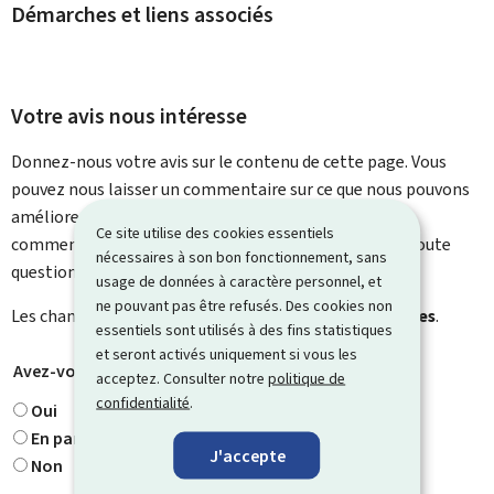
Démarches et liens associés
Votre avis nous intéresse
Donnez-nous votre avis sur le contenu de cette page. Vous
pouvez nous laisser un commentaire sur ce que nous pouvons
améliorer. Vous ne recevrez pas de réponse à votre
Ce site utilise des cookies essentiels
commentaire. Utilisez le formulaire de contact pour toute
nécessaires à son bon fonctionnement, sans
question particulière.
usage de données à caractère personnel, et
ne pouvant pas être refusés. Des cookies non
Les champs marqués d’une étoile (
*
) sont
obligatoires
.
essentiels sont utilisés à des fins statistiques
et seront activés uniquement si vous les
Avez-vous trouvé ce que vous cherchiez ?
*
acceptez. Consulter notre
politique de
confidentialité
.
Oui
En partie
J'accepte
Non