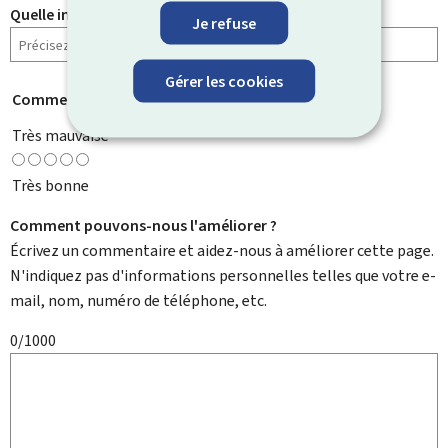
Quelle information cherchiez-vous ?
Je refuse
Gérer les cookies
Comment évaluez-vous cette page ?
*
Très mauvaise
Très bonne
Comment pouvons-nous l'améliorer ?
Écrivez un commentaire et aidez-nous à améliorer cette page.
N'indiquez pas d'informations personnelles telles que votre e-
mail, nom, numéro de téléphone, etc.
0/1000