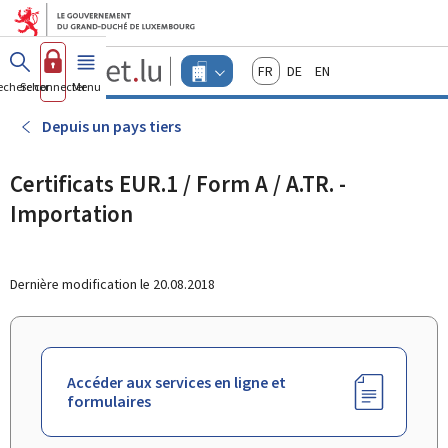
Aller au menu principal
Aller au contenu
Guichet.lu
Français
Deutsch
English
Changer
echercher
Se connecter
Menu
principal
-
d'espace
Entreprises
-
Depuis un pays tiers
Menu
entreprises
actif
Certificats EUR.1 / Form A / A.TR. -
Importation
Dernière modification le
20.08.2018
Accéder aux services en ligne et
formulaires